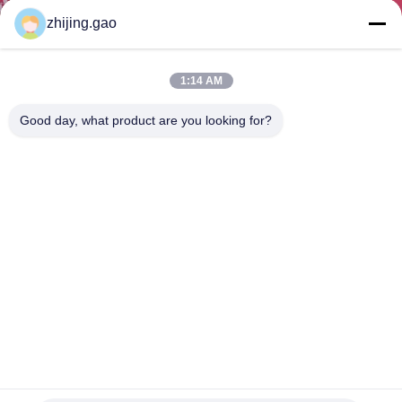
KUALITAS
zhijing.gao
HUBUNGI
1:14 AM
KAMI
Good day, what product are you looking for?
BERITA
KASUS
SITEMAP
PRIVACY
POLICY
Kawat Jaring Arsitektur Tali Baja Tahan Karat Untuk Layar
Isolasi Tangga