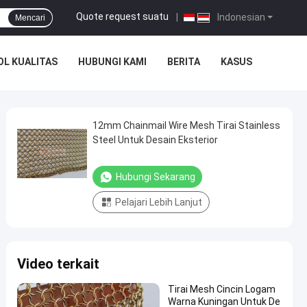
Quote request suatu
|
Indonesian
Mencari
L KUALITAS
HUBUNGI KAMI
BERITA
KASUS
12mm Chainmail Wire Mesh Tirai Stainless
Steel Untuk Desain Eksterior
Hubungi Sekarang
Pelajari Lebih Lanjut
Video terkait
Tirai Mesh Cincin Logam
Warna Kuningan Untuk De