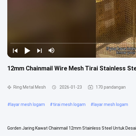
12mm Chainmail Wire Mesh Tirai Stainless Ste
Ring Metal Mesh
2026-01-23
170 pandangan
#
layar mesh logam
#
tirai mesh logam
#
layar mesh logam
Gorden Jaring Kawat Chainmail 12mm Stainless Steel Untuk Desain
jaring kawat chainmail, terbuat dari cincin stainless steel berkualita