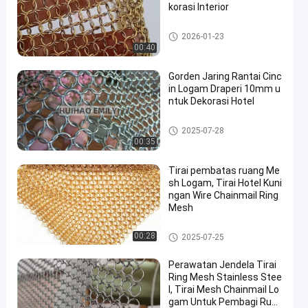
korasi Interior
Ring Metal Mesh
2026-01-23
00:40
Gorden Jaring Rantai Cinc
in Logam Draperi 10mm u
ntuk Dekorasi Hotel
Tirai Logam Mesh
2025-07-28
00:35
Tirai pembatas ruang Me
sh Logam, Tirai Hotel Kuni
ngan Wire Chainmail Ring
Mesh
Tirai Logam Mesh
00:28
2025-07-25
Perawatan Jendela Tirai
Ring Mesh Stainless Stee
l, Tirai Mesh Chainmail Lo
gam Untuk Pembagi Ruan