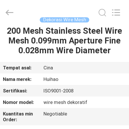
Huihao
Hardware
Mesh
Product
Limited.
Dekorasi Wire Mesh
All
Rights
200 Mesh Stainless Steel Wire
RUMAH
Reserved.
Mesh 0.099mm Aperture Fine
PRODUK
0.028mm Wire Diameter
TENTANG
Tempat asal:
Cina
KAMI
Nama merek:
Huihao
Sertifikasi:
ISO9001-2008
TUR
Nomor model:
wire mesh dekoratif
PABRIK
Kuantitas min
Negotiable
Order:
KONTROL