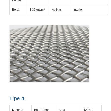
Berat
3.36kgs/m²
Aplikasi
Interior
Tipe-4
Material
Baja Tahan
Area
42.2%