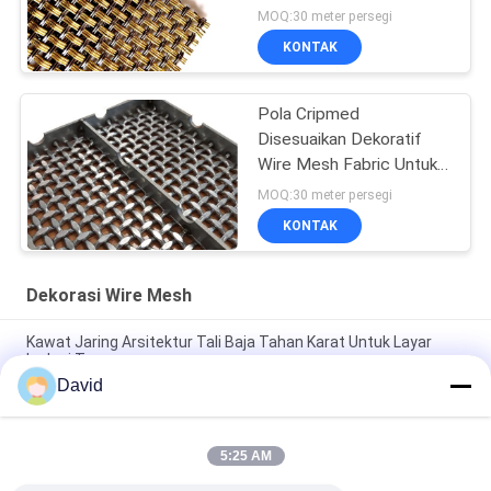
Shutter Mesh
MOQ:30 meter persegi
KONTAK
Pola Cripmed
Disesuaikan Dekoratif
Wire Mesh Fabric Untuk
Pintu Keamanan
MOQ:30 meter persegi
KONTAK
Dekorasi Wire Mesh
Kawat Jaring Arsitektur Tali Baja Tahan Karat Untuk Layar
Isolasi Tangga
David
Kawat Jaring Arsitektur Baja Tahan Karat Berlapis Antik Untuk
Jendela Kabinet
5:25 AM
Jaring Logam Arsitektur Berlapis Perunggu Untuk Kabinet dan
Pelapis