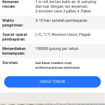
Kemasan
1.in roll, kertas bukti air di samping
KUALITAS
rincian:
dan luar dengan tas anyaman,
2.wooden case 3.pallet 4. Paket
HUBUNGI
Waktu
5-10 hari setelah pembayaran
KAMI
pengiriman:
Syarat-syarat
L/C, T/T, Western Union, Paypal
pembayaran:
BERITA
Menyediakan
100000 gulung per tahun
kemampuan:
KASUS
Sorotan:
,
kain kawat stainless steel
architectural woven metal mesh
SITEMAP
HARGA TERBAIK
PRIVACY
POLICY